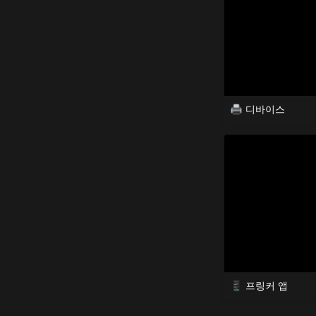
디바이스
프링커 앱